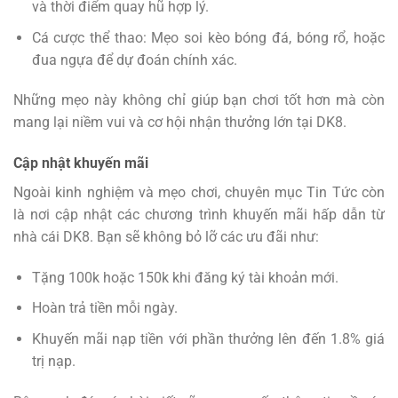
và thời điểm quay hũ hợp lý.
Cá cược thể thao: Mẹo soi kèo bóng đá, bóng rổ, hoặc
đua ngựa để dự đoán chính xác.
Những mẹo này không chỉ giúp bạn chơi tốt hơn mà còn
mang lại niềm vui và cơ hội nhận thưởng lớn tại DK8.
Cập nhật khuyến mãi
Ngoài kinh nghiệm và mẹo chơi, chuyên mục Tin Tức còn
là nơi cập nhật các chương trình khuyến mãi hấp dẫn từ
nhà cái DK8. Bạn sẽ không bỏ lỡ các ưu đãi như:
Tặng 100k hoặc 150k khi đăng ký tài khoản mới.
Hoàn trả tiền mỗi ngày.
Khuyến mãi nạp tiền với phần thưởng lên đến 1.8% giá
trị nạp.