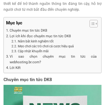
thiết kế để trở thành nguồn thông tin đáng tin cậy, hỗ trợ
người chơi từ mới bắt đầu đến chuyên nghiệp.
Mục lục
Chuyên mục tin tức DK8
Lợi ích khi đọc chuyên mục tin tức DK8
Nắm bắt kinh nghiệm tốt
Mẹo chơi các trò chơi cá cược hiệu quả
Cập nhật khuyến mãi
Vì sao chọn chuyên mục tin tức của
webhosting.br.com?
Lời Kết
Chuyên mục tin tức DK8