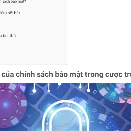
nh sách bảo mật?
iểm nổi bật
a bet thủ
 của chính sách bảo mật trong cược tr