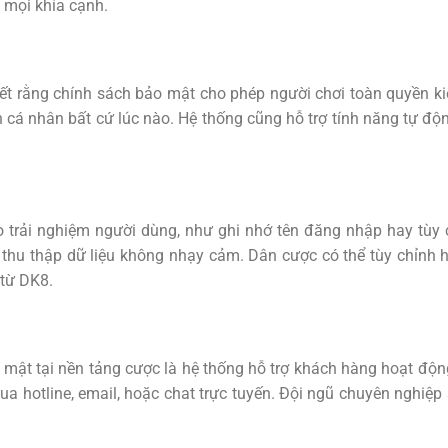
 mọi khía cạnh.
iết rằng chính sách bảo mật cho phép người chơi toàn quyền ki
n cá nhân bất cứ lúc nào. Hệ thống cũng hỗ trợ tính năng tự độ
 trải nghiệm người dùng, như ghi nhớ tên đăng nhập hay tùy c
thu thập dữ liệu không nhạy cảm. Dân cược có thể tùy chỉnh ho
 từ DK8.
mật tại nền tảng cược là hệ thống hỗ trợ khách hàng hoạt động
 qua hotline, email, hoặc chat trực tuyến. Đội ngũ chuyên nghi