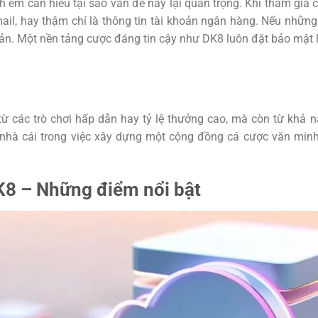
nh em cần hiểu tại sao vấn đề này lại quan trọng. Khi tham gia
mail, hay thậm chí là thông tin tài khoản ngân hàng. Nếu những 
 sản. Một nền tảng cược đáng tin cậy như DK8 luôn đặt bảo mật 
từ các trò chơi hấp dẫn hay tỷ lệ thưởng cao, mà còn từ khả 
nhà cái trong việc xây dựng một cộng đồng cá cược văn minh,
K8 – Những điểm nổi bật