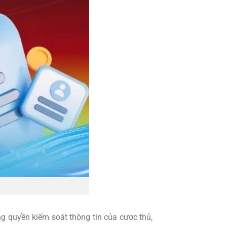
ng quyền kiểm soát thông tin của cược thủ,