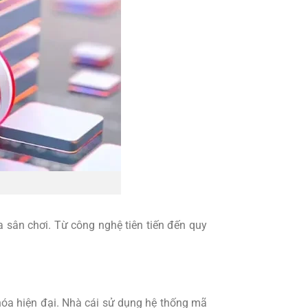
a sân chơi. Từ công nghệ tiên tiến đến quy
óa hiện đại. Nhà cái sử dụng hệ thống mã