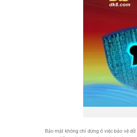
Bảo mật không chỉ dừng ở việc bảo vệ dữ l