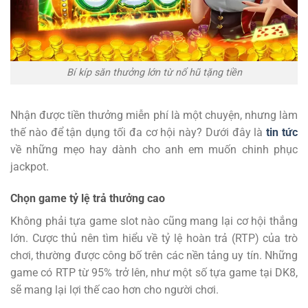
Bí kíp săn thưởng lớn từ nổ hũ tặng tiền
Nhận được tiền thưởng miễn phí là một chuyện, nhưng làm
thế nào để tận dụng tối đa cơ hội này? Dưới đây là
tin tức
về những mẹo hay dành cho anh em muốn chinh phục
jackpot.
Chọn game tỷ lệ trả thưởng cao
Không phải tựa game slot nào cũng mang lại cơ hội thắng
lớn. Cược thủ nên tìm hiểu về tỷ lệ hoàn trả (RTP) của trò
chơi, thường được công bố trên các nền tảng uy tín. Những
game có RTP từ 95% trở lên, như một số tựa game tại DK8,
sẽ mang lại lợi thế cao hơn cho người chơi.