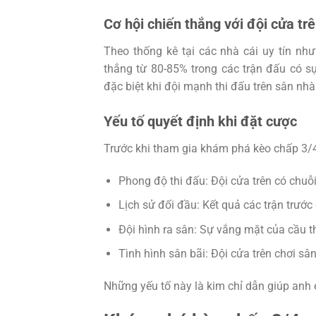
Cơ hội chiến thắng với đội cửa tr
Theo thống kê tại các nhà cái uy tín nh
thắng từ 80-85% trong các trận đấu có sự
đặc biệt khi đội mạnh thi đấu trên sân nh
Yếu tố quyết định khi đặt cược
Trước khi tham gia khám phá kèo chấp 3/4,
Phong độ thi đấu: Đội cửa trên có chuỗ
Lịch sử đối đầu: Kết quả các trận trước
Đội hình ra sân: Sự vắng mặt của cầu 
Tình hình sân bãi: Đội cửa trên chơi sâ
Những yếu tố này là kim chỉ dẫn giúp anh