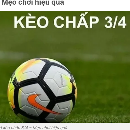
 Mẹo chơi hiệu quả
 kèo chấp 3/4 – Mẹo chơi hiệu quả