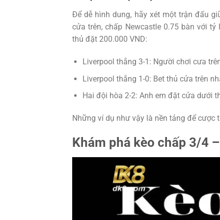
Để dễ hình dung, hãy xét một trận đấu gi
cửa trên, chấp Newcastle 0.75 bàn với tỷ 
thủ đặt 200.000 VND:
Liverpool thắng 3-1: Người chơi cưa tr
Liverpool thắng 1-0: Bet thủ cửa trên 
Hai đội hòa 2-2: Anh em đặt cửa dưới t
Những ví dụ như vậy là nền tảng để cược t
Khám phá kèo chấp 3/4 –