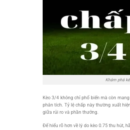
Khám phá kè
Kèo 3/4 không chỉ phổ biến mà còn mang lạ
phân tích. Tỷ lệ chấp này thường xuất hiệ
giữa rủi ro và phần thưởng.
Để hiểu rõ hơn về lý do kèo 0.75 thu hút, h