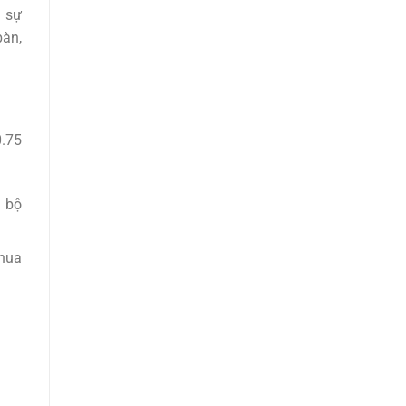
ó sự
bàn,
0.75
n bộ
thua