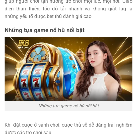
giúp người chơi tận hưởng trò chơi mọi lúc, mọi nơi. Giao
diện thân thiện, tốc độ tải nhanh và không giật lag là
những yếu tố được bet thủ đánh giá cao.
Những tựa game nổ hũ nổi bật
Những tựa game nổ hũ nổi bật
Khi đặt cược ở sảnh chơi, cược thủ sẽ dễ dàng trải nghiệm
được các trò chơi sau: