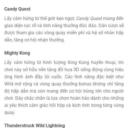
Candy Quest
Lấy cảm hứng từ thế giới kẹo ngọt,
Candy Quest
mang đến
giao diện rực rỡ và tính năng thưởng độc đáo. Dân cược sẽ
được tham gia các vòng quay miễn phí và hệ số nhân hấp
dẫn, tăng cơ hội nhận thưởng.
Mighty Kong
Lấy cảm hứng từ hình tượng King Kong huyền thoại, trò
chơi này sở hữu nền tảng đồ họa 3D sống động cùng hiệu
ứng hình ảnh đầy lôi cuốn. Các tính năng đặc biệt như
Wild mở rộng và vòng quay thưởng bonus không chỉ tăng
độ hấp dẫn mà còn mang đến cơ hội trúng lớn cho người
chơi. Đây chắc chắn là lựa chọn hoàn hảo dành cho những
ai yêu thích cảm giác hồi hộp và kịch tính trong từng vòng
quay.
Thunderstruck Wild Lightning