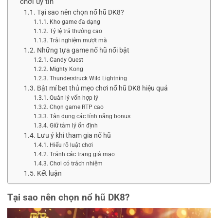
chơi uy tín
Tại sao nên chọn nổ hũ DK8?
Kho game đa dạng
Tỷ lệ trả thưởng cao
Trải nghiệm mượt mà
Những tựa game nổ hũ nổi bật
Candy Quest
Mighty Kong
Thunderstruck Wild Lightning
Bật mí bet thủ mẹo chơi nổ hũ DK8 hiệu quả
Quản lý vốn hợp lý
Chọn game RTP cao
Tận dụng các tính năng bonus
Giữ tâm lý ổn định
Lưu ý khi tham gia nổ hũ
Hiểu rõ luật chơi
Tránh các trang giả mạo
Chơi có trách nhiệm
Kết luận
Tại sao nên chọn nổ hũ DK8?