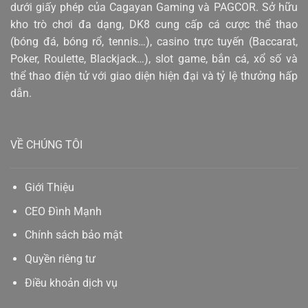
dưới giấy phép của Cagayan Gaming và PAGCOR. Sở hữu
kho trò chơi đa dạng, DK8 cung cấp cá cược thể thao
(bóng đá, bóng rổ, tennis…), casino trực tuyến (Baccarat,
Poker, Roulette, Blackjack…), slot game, bắn cá, xổ số và
thể thao điện tử với giao diện hiện đại và tỷ lệ thưởng hấp
dẫn.
VỀ CHÚNG TÔI
Giới Thiệu
CEO Đình Mạnh
Chính sách bảo mật
Quyền riêng tư
Điều khoản dịch vụ