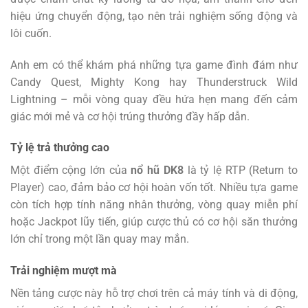
hiệu ứng chuyển động, tạo nên trải nghiệm sống động và
lôi cuốn.
Anh em có thể khám phá những tựa game đình đám như
Candy Quest, Mighty Kong hay Thunderstruck Wild
Lightning – mỗi vòng quay đều hứa hẹn mang đến cảm
giác mới mẻ và cơ hội trúng thưởng đầy hấp dẫn.
Tỷ lệ trả thưởng cao
Một điểm cộng lớn của
nổ hũ DK8
là tỷ lệ RTP (Return to
Player) cao, đảm bảo cơ hội hoàn vốn tốt. Nhiều tựa game
còn tích hợp tính năng nhân thưởng, vòng quay miễn phí
hoặc Jackpot lũy tiến, giúp cược thủ có cơ hội săn thưởng
lớn chỉ trong một lần quay may mắn.
Trải nghiệm mượt mà
Nền tảng cược này hỗ trợ chơi trên cả máy tính và di động,