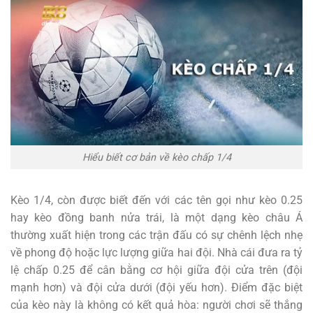
Hiểu biết cơ bản về kèo chấp 1/4
Kèo 1/4, còn được biết đến với các tên gọi như kèo 0.25
hay kèo đồng banh nửa trái, là một dạng kèo châu Á
thường xuất hiện trong các trận đấu có sự chênh lệch nhẹ
về phong độ hoặc lực lượng giữa hai đội. Nhà cái đưa ra tỷ
lệ chấp 0.25 để cân bằng cơ hội giữa đội cửa trên (đội
mạnh hơn) và đội cửa dưới (đội yếu hơn). Điểm đặc biệt
của kèo này là không có kết quả hòa: người chơi sẽ thắng