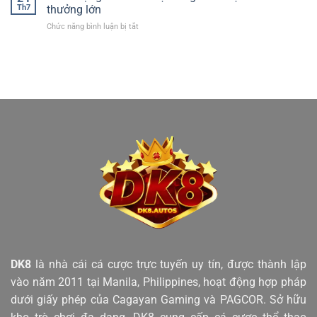
đổi
kíp
Th7
thưởng lớn
mới
thưởng:
chinh
bắt
Chức năng bình luận bị tắt
ở
Hành
phục
đầu
Nổ
trình
thưởng
hũ
săn
khủng
tặng
thưởng
tiền
đầy
–
kịch
Cơ
tính
hội
vàng
cho
cược
thủ
săn
thưởng
lớn
DK8
là nhà cái cá cược trực tuyến uy tín, được thành lập
vào năm 2011 tại Manila, Philippines, hoạt động hợp pháp
dưới giấy phép của Cagayan Gaming và PAGCOR. Sở hữu