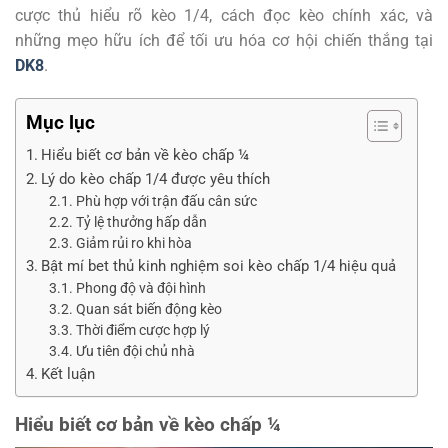
cược thủ hiểu rõ kèo 1/4, cách đọc kèo chính xác, và
những mẹo hữu ích để tối ưu hóa cơ hội chiến thắng tại
DK8
.
Mục lục
Hiểu biết cơ bản về kèo chấp ¼
Lý do kèo chấp 1/4 được yêu thích
Phù hợp với trận đấu cân sức
Tỷ lệ thưởng hấp dẫn
Giảm rủi ro khi hòa
Bật mí bet thủ kinh nghiệm soi kèo chấp 1/4 hiệu quả
Phong độ và đội hình
Quan sát biến động kèo
Thời điểm cược hợp lý
Ưu tiên đội chủ nhà
Kết luận
Hiểu biết cơ bản về kèo chấp ¼