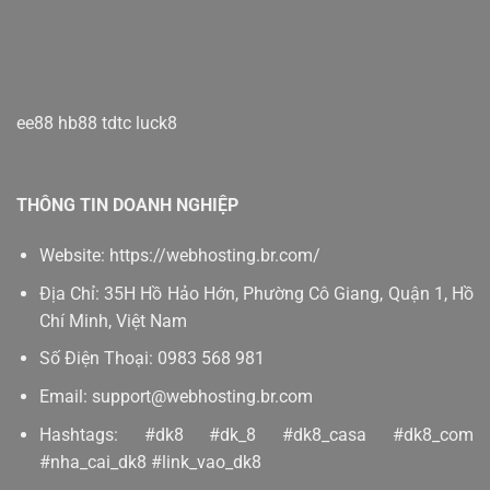
ee88
hb88
tdtc
luck8
THÔNG TIN DOANH NGHIỆP
Website:
https://webhosting.br.com/
Địa Chỉ: 35H Hồ Hảo Hớn, Phường Cô Giang, Quận 1, Hồ
Chí Minh, Việt Nam
Số Điện Thoại: 0983 568 981
Email:
support@webhosting.br.com
Hashtags: #dk8 #dk_8 #dk8_casa #dk8_com
#nha_cai_dk8 #link_vao_dk8