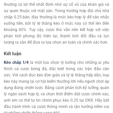
thường có lợi thế nhất định nhờ sự cổ vũ của khán giả và
sự quen thuộc với mặt sân. Trong trường hợp đội chủ nhà
chấp 0.25 bàn, đây thường là mức kèo hợp lý để cân nhắc
xuống tiền, bởi tỷ lệ thắng kèo ở mức này có thể lên đến
khoảng 60%. Tuy vậy, cược thủ vẫn nên kết hợp với việc
phân tích phong độ hiện tại, thành tích đối đầu và lực
lượng ra sân để đưa ra lựa chọn an toàn và chính xác hơn.
Kết luận
Kèo chấp 1/4
là một lựa chọn lý tưởng cho những ai yêu
thích cá cược bóng đá, đặc biệt trong các trận đấu cân
sức. Với cách đọc kèo đơn giản và tỷ lệ thắng hấp dẫn, loại
kèo này mang lại cơ hội kiếm thưởng lớn nếu người chơi áp
dụng đúng chiến lược. Bằng cách phân tích kỹ lưỡng, quản
lý ngân sách hợp lý, và chọn thời điểm đặt cược chính xác,
anh em có thể tự tin chinh phục kèo 0.25 tại DK8. Hãy bắt
đầu hành trình cá cược thông minh và tận hưởng niềm vui
từ những chiến thắng vang dội!