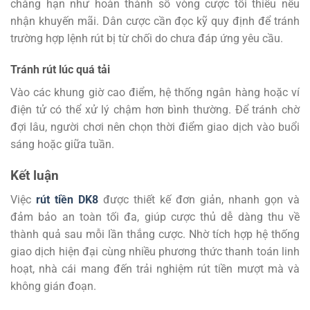
chẳng hạn như hoàn thành số vòng cược tối thiểu nếu
nhận khuyến mãi. Dân cược cần đọc kỹ quy định để tránh
trường hợp lệnh rút bị từ chối do chưa đáp ứng yêu cầu.
Tránh rút lúc quá tải
Vào các khung giờ cao điểm, hệ thống ngân hàng hoặc ví
điện tử có thể xử lý chậm hơn bình thường. Để tránh chờ
đợi lâu, người chơi nên chọn thời điểm giao dịch vào buổi
sáng hoặc giữa tuần.
Kết luận
Việc
rút tiền DK8
được thiết kế đơn giản, nhanh gọn và
đảm bảo an toàn tối đa, giúp cược thủ dễ dàng thu về
thành quả sau mỗi lần thắng cược. Nhờ tích hợp hệ thống
giao dịch hiện đại cùng nhiều phương thức thanh toán linh
hoạt, nhà cái mang đến trải nghiệm rút tiền mượt mà và
không gián đoạn.