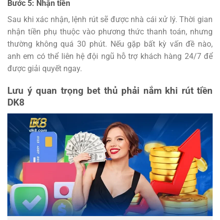
Bước 5: Nhận tiền
Sau khi xác nhận, lệnh rút sẽ được nhà cái xử lý. Thời gian
nhận tiền phụ thuộc vào phương thức thanh toán, nhưng
thường không quá 30 phút. Nếu gặp bất kỳ vấn đề nào,
anh em có thể liên hệ đội ngũ hỗ trợ khách hàng 24/7 để
được giải quyết ngay.
Lưu ý quan trọng bet thủ phải nắm khi rút tiền
DK8