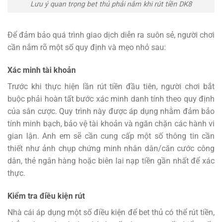
Lưu ý quan trọng bet thủ phải nắm khi rút tiền DK8
Để đảm bảo quá trình giao dịch diễn ra suôn sẻ, người chơi
cần nắm rõ một số quy định và mẹo nhỏ sau:
Xác minh tài khoản
Trước khi thực hiện lần rút tiền đầu tiên, người chơi bắt
buộc phải hoàn tất bước xác minh danh tính theo quy định
của sân cược. Quy trình này được áp dụng nhằm đảm bảo
tính minh bạch, bảo vệ tài khoản và ngăn chặn các hành vi
gian lận. Anh em sẽ cần cung cấp một số thông tin cần
thiết như ảnh chụp chứng minh nhân dân/căn cước công
dân, thẻ ngân hàng hoặc biên lai nạp tiền gần nhất để xác
thực.
Kiểm tra điều kiện rút
Nhà cái áp dụng một số điều kiện để bet thủ có thể rút tiền,