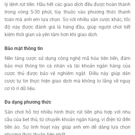
lý lệnh rút tiền. Hầu hết các giao dịch đều được hoàn thành
trong vòng 5-30 phút, tùy thuộc vào phương thức thanh
toán mà anh em lựa chọn. So với nhiều sân cược khác, tốc
độ này được đánh giá là hàng đầu, giúp người chơi tiết
kiệm thời gian và yên tâm hơn khi giao dịch.
Bảo mật thông tin
Nền tảng cược sử dụng công nghệ mã hóa tiên tiến, đảm
bảo mọi thông tin cá nhân và tài khoản ngân hàng của
cược thủ được bảo vệ nghiêm ngặt. Điều này giúp dân
cược tự tin thực hiện giao dịch mà không lo lắng về nguy
cơ rò rỉ dữ liệu.
Đa dạng phương thức
Sân chơi hỗ trợ nhiều hình thức rút tiền phù hợp với nhu
cầu của bet thủ, từ chuyển khoản ngân hàng, ví điện tử đến
tiền ảo. Sự linh hoạt này giúp anh em dễ dàng lựa chọn
phương thức thuận tiện nhất.