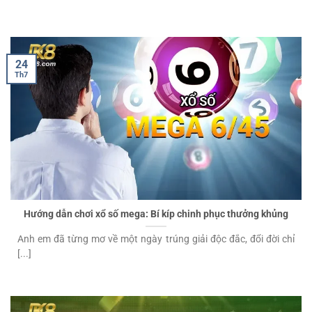
24
Th7
Hướng dẫn chơi xổ số mega: Bí kíp chinh phục thưởng khủng
Anh em đã từng mơ về một ngày trúng giải độc đắc, đổi đời chỉ
[...]