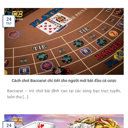
24
Th7
Cách chơi Baccarat chi tiết cho người mới bắt đầu cá cược
Baccarat – trò chơi bài đỉnh cao tại các sòng bạc trực tuyến,
luôn thu [...]
24