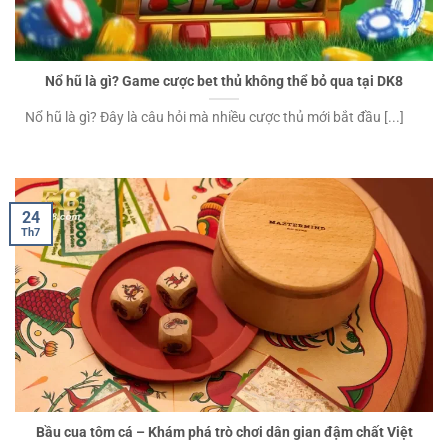
Nổ hũ là gì? Game cược bet thủ không thể bỏ qua tại DK8
Nổ hũ là gì? Đây là câu hỏi mà nhiều cược thủ mới bắt đầu [...]
24
Th7
Bầu cua tôm cá – Khám phá trò chơi dân gian đậm chất Việt