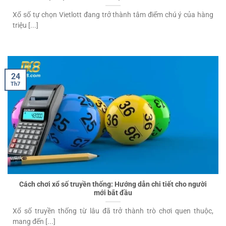
Xổ số tự chọn Vietlott đang trở thành tâm điểm chú ý của hàng
triệu [...]
24
Th7
Cách chơi xổ số truyền thống: Hướng dẫn chi tiết cho người
mới bắt đầu
Xổ số truyền thống từ lâu đã trở thành trò chơi quen thuộc,
mang đến [...]