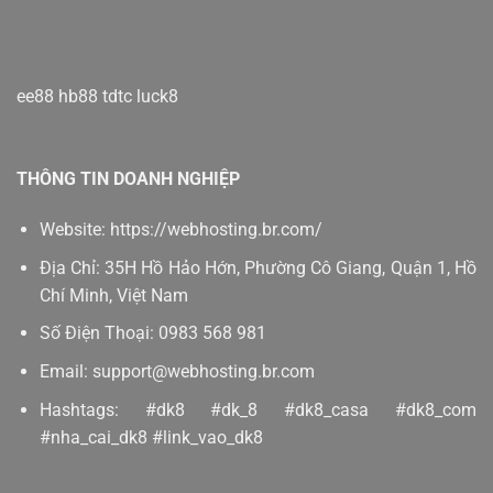
ee88
hb88
tdtc
luck8
THÔNG TIN DOANH NGHIỆP
Website:
https://webhosting.br.com/
Địa Chỉ: 35H Hồ Hảo Hớn, Phường Cô Giang, Quận 1, Hồ
Chí Minh, Việt Nam
Số Điện Thoại: 0983 568 981
Email:
support@webhosting.br.com
Hashtags: #dk8 #dk_8 #dk8_casa #dk8_com
#nha_cai_dk8 #link_vao_dk8