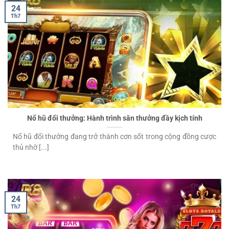
24
Th7
Nổ hũ đổi thưởng: Hành trình săn thưởng đầy kịch tính
Nổ hũ đổi thưởng đang trở thành cơn sốt trong cộng đồng cược
thủ nhờ [...]
24
Th7