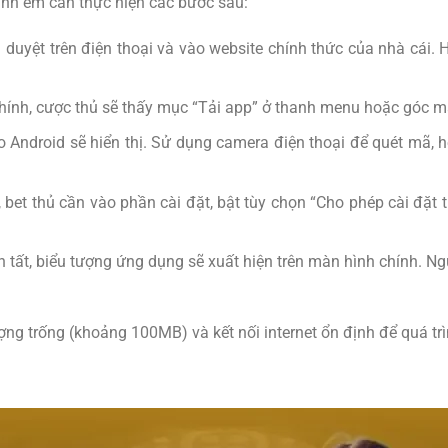
 anh em cần thực hiện các bước sau:
h duyệt trên điện thoại và vào website chính thức của nhà cái
chính, cược thủ sẽ thấy mục “Tải app” ở thanh menu hoặc góc m
Android sẽ hiển thị. Sử dụng camera điện thoại để quét mã, 
, bet thủ cần vào phần cài đặt, bật tùy chọn “Cho phép cài đặt
n tất, biểu tượng ứng dụng sẽ xuất hiện trên màn hình chính. 
ng trống (khoảng 100MB) và kết nối internet ổn định để quá trìn