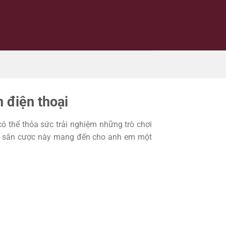
 điện thoại
có thể thỏa sức trải nghiệm những trò chơi
trội, sân cược này mang đến cho anh em một