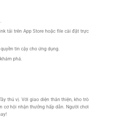
.
tải trên App Store hoặc file cài đặt trực
ấp quyền tin cậy cho ứng dụng.
u khám phá.
 thú vị. Với giao diện thân thiện, kho trò
n cơ hội nhận thưởng hấp dẫn. Người chơi
nay!