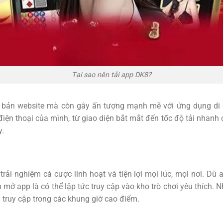
Tại sao nên tải app DK8?
n bản website mà còn gây ấn tượng mạnh mẽ với ứng dụng di 
 điện thoại của mình, từ giao diện bắt mắt đến tốc độ tải nhanh
y.
ải nghiệm cá cược linh hoạt và tiện lợi mọi lúc, mọi nơi. Dù
 mở app là có thể lập tức truy cập vào kho trò chơi yêu thích. N
n truy cập trong các khung giờ cao điểm.