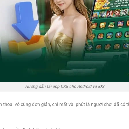
Hướng dẫn tải app DK8 cho Android và iOS
thoại vô cùng đơn giản, chỉ mất vài phút là người chơi đã có thể