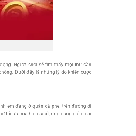
động. Người chơi sẽ tìm thấy mọi thứ cần
 chóng. Dưới đây là những lý do khiến cược
 anh em đang ở quán cà phê, trên đường di
hờ tối ưu hóa hiệu suất, ứng dụng giúp loại