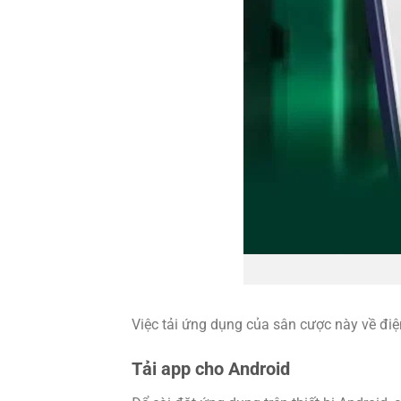
Việc tải ứng dụng của sân cược này về điện 
Tải app cho Android