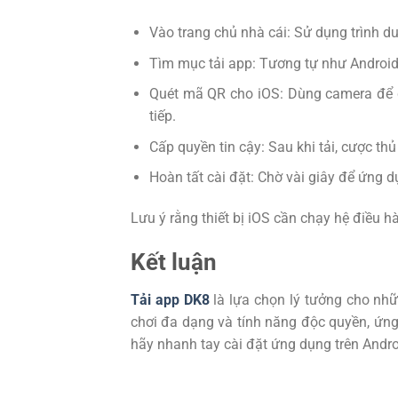
Vào trang chủ nhà cái: Sử dụng trình du
Tìm mục tải app: Tương tự như Android
Quét mã QR cho iOS: Dùng camera để qu
tiếp.
Cấp quyền tin cậy: Sau khi tải, cược thủ
Hoàn tất cài đặt: Chờ vài giây để ứng 
Lưu ý rằng thiết bị iOS cần chạy hệ điều h
Kết luận
Tải app DK8
là lựa chọn lý tưởng cho nhữn
chơi đa dạng và tính năng độc quyền, ứn
hãy nhanh tay cài đặt ứng dụng trên Andr