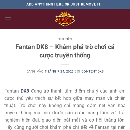
Bỏ
ADD ANYTHING HERE OR JUST REMOVE IT...
qua
nội
dung
TIN TỨC
Fantan DK8 – Khám phá trò chơi cá
cược truyền thống
ĐĂNG VÀO
THÁNG 7 24, 2025
BỞI
CONTENTDK8
Fantan
DK8
đang trở thành tâm điểm chú ý của anh em
cược thủ yêu thích sự kết hợp giữa may mắn và chiến
thuật. Trò chơi này không chỉ mang đậm nét văn hóa
truyền thống mà còn được sân cược nâng tầm với trải
nghiệm hiện đại, giao diện bắt mắt và cơ hội thắng lớn.
Hãy cùng người chơi khám phá chi tiết về Fantan tại nền