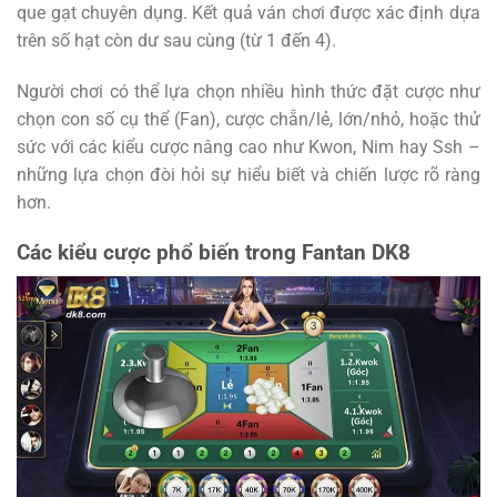
que gạt chuyên dụng. Kết quả ván chơi được xác định dựa
trên số hạt còn dư sau cùng (từ 1 đến 4).
Người chơi có thể lựa chọn nhiều hình thức đặt cược như
chọn con số cụ thể (Fan), cược chẵn/lẻ, lớn/nhỏ, hoặc thử
sức với các kiểu cược nâng cao như Kwon, Nim hay Ssh –
những lựa chọn đòi hỏi sự hiểu biết và chiến lược rõ ràng
hơn.
Các kiểu cược phổ biến trong Fantan DK8