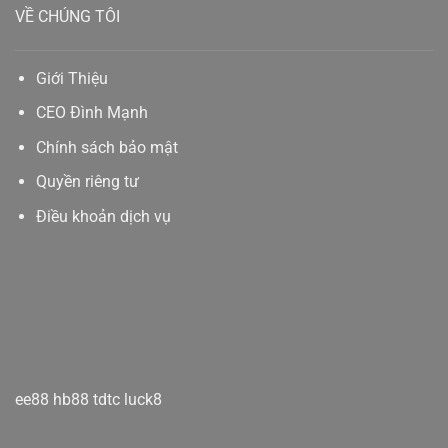
VỀ CHÚNG TÔI
Giới Thiệu
CEO Đình Mạnh
Chính sách bảo mật
Quyền riêng tư
Điều khoản dịch vụ
ee88
hb88
tdtc
luck8