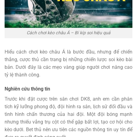
Cách chơi kèo châu Á – Bí kíp soi hiệu quả
Hiểu cách chơi kèo châu Á là bước đầu, nhưng để chiến
thắng, cược thủ cần trang bị những chiến lược soi kèo bài
bản. Dưới đây là các mẹo vàng giúp người chơi nâng cao
tỷ lệ thành công.
Nghiên cứu thông tin
Trước khi đặt cược trên sân chơi DK8, anh em cần phân
tích kỹ lưỡng phong độ, đội hình ra sân, lịch sử đối đầu và
tình hình chấn thương của hai đội. Một đội bóng mạnh
nhưng thiếu vắng trụ cột có thể gặp bất lợi, tạo cơ hội cho
kèo dưới. Bet thủ nên ưu tiên các nguồn thông tin uy tín để