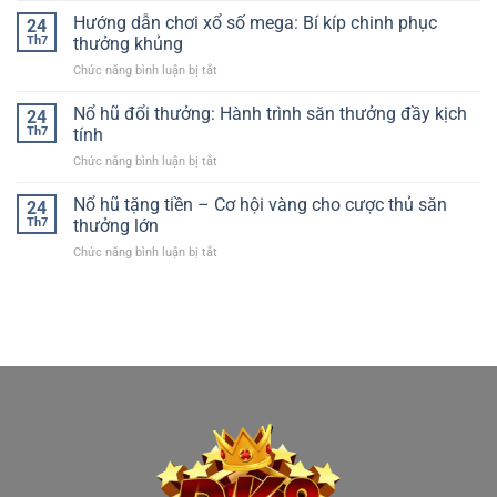
–
chơi
Hướng dẫn chơi xổ số mega: Bí kíp chinh phục
Cơ
24
xổ
hội
Th7
thưởng khủng
số
đổi
Chức năng bình luận bị tắt
ở
truyền
đời
Hướng
thống:
và
dẫn
Nổ hũ đổi thưởng: Hành trình săn thưởng đầy kịch
Hướng
24
điều
chơi
dẫn
Th7
tính
cần
xổ
chi
biết
Chức năng bình luận bị tắt
ở
số
tiết
Nổ
mega:
cho
hũ
Nổ hũ tặng tiền – Cơ hội vàng cho cược thủ săn
Bí
24
người
đổi
kíp
Th7
thưởng lớn
mới
thưởng:
chinh
bắt
Chức năng bình luận bị tắt
ở
Hành
phục
đầu
Nổ
trình
thưởng
hũ
săn
khủng
tặng
thưởng
tiền
đầy
–
kịch
Cơ
tính
hội
vàng
cho
cược
thủ
săn