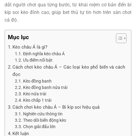
dắt người chơi qua từng bước, từ khái niệm cơ bản đến bí
kíp soi kèo đỉnh cao, giúp bet thủ tự tin hơn trên sân chơi
cá độ.
Mục lục
Kèo châu Á là gì?
Định nghĩa kèo châu Á
Ưu điểm nổi bật
Cách chơi kèo châu Á – Các loại kèo phổ biến và cách
đọc
Kèo đồng banh
Kèo đồng banh nửa trái
Kèo nửa trái
Kèo chấp 1 trái
Cách chơi kèo châu Á – Bí kíp soi hiệu quả
Nghiên cứu thông tin
Theo dõi biến động kèo
Chọn giải đấu lớn
Kết luận